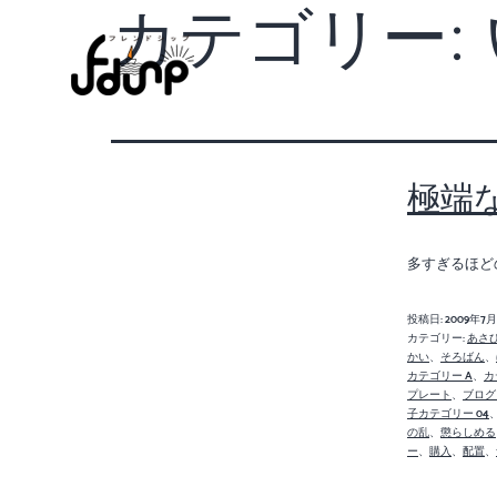
カテゴリー:
極端
多すぎるほど
投稿日:
2009年7
カテゴリー:
あさ
かい
、
そろばん
、
カテゴリー A
、
カ
プレート
、
ブログ
子カテゴリー 04
の乱
、
懲らしめる
ー
、
購入
、
配置
、