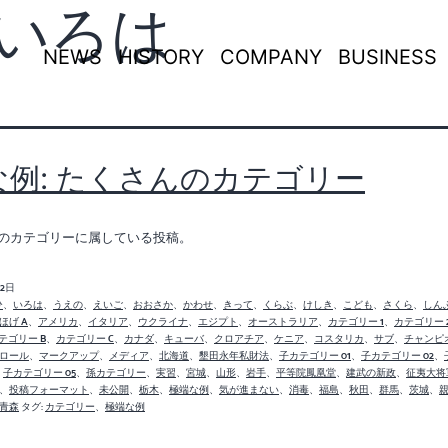
いろは
NEWS
HISTORY
COMPANY
BUSINESS
な例: たくさんのカテゴリー
のカテゴリーに属している投稿。
月2日
ひ
、
いろは
、
うえの
、
えいご
、
おおさか
、
かわせ
、
きって
、
くらぶ
、
けしき
、
こども
、
さくら
、
しん
ほげ A
、
アメリカ
、
イタリア
、
ウクライナ
、
エジプト
、
オーストラリア
、
カテゴリー 1
、
カテゴリー 
テゴリー B
、
カテゴリー C
、
カナダ
、
キューバ
、
クロアチア
、
ケニア
、
コスタリカ
、
サブ
、
チャンピ
ロール
、
マークアップ
、
メディア
、
北海道
、
墾田永年私財法
、
子カテゴリー 01
、
子カテゴリー 02
、
、
子カテゴリー 05
、
孫カテゴリー
、
実習
、
宮城
、
山形
、
岩手
、
平等院鳳凰堂
、
建武の新政
、
征夷大将
、
投稿フォーマット
、
未公開
、
栃木
、
極端な例
、
気が進まない
、
消毒
、
福島
、
秋田
、
群馬
、
茨城
、
青森
タグ:
カテゴリー
、
極端な例