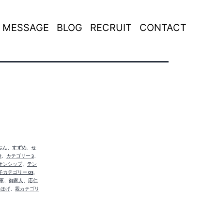
MESSAGE
BLOG
RECRUIT
CONTACT
ぶん
、
すずめ
、
せ
2
、
カテゴリー 3
、
オンシップ
、
テン
子カテゴリー 03
、
軍
、
御家人
、
応仁
親ほげ
、
親カテゴリ