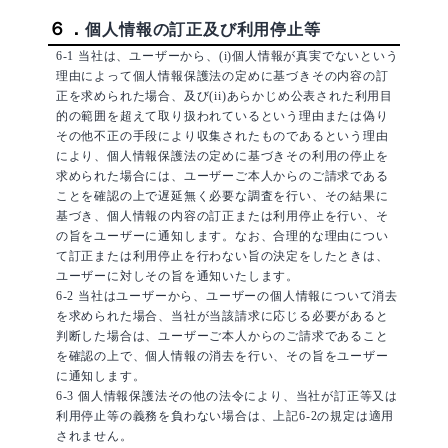
６．
個人情報の訂正及び利用停止等
6-1 当社は、ユーザーから、(i)個人情報が真実でないという
理由によって個人情報保護法の定めに基づきその内容の訂
正を求められた場合、及び(ii)あらかじめ公表された利用目
的の範囲を超えて取り扱われているという理由または偽り
その他不正の手段により収集されたものであるという理由
により、個人情報保護法の定めに基づきその利用の停止を
求められた場合には、ユーザーご本人からのご請求である
ことを確認の上で遅延無く必要な調査を行い、その結果に
基づき、個人情報の内容の訂正または利用停止を行い、そ
の旨をユーザーに通知します。なお、合理的な理由につい
て訂正または利用停止を行わない旨の決定をしたときは、
ユーザーに対しその旨を通知いたします。
6-2 当社はユーザーから、ユーザーの個人情報について消去
を求められた場合、当社が当該請求に応じる必要があると
判断した場合は、ユーザーご本人からのご請求であること
を確認の上で、個人情報の消去を行い、その旨をユーザー
に通知します。
6-3 個人情報保護法その他の法令により、当社が訂正等又は
利用停止等の義務を負わない場合は、上記6-2の規定は適用
されません。