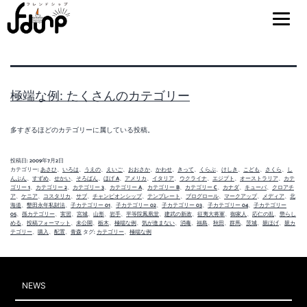
カテゴリー:
宮城
極端な例: たくさんのカテゴリー
多すぎるほどのカテゴリーに属している投稿。
投稿日:
2009年7月2日
カテゴリー:
あさひ
、
いろは
、
うえの
、
えいご
、
おおさか
、
かわせ
、
きって
、
くらぶ
、
けしき
、
こども
、
さくら
、
し
んぶん
、
すずめ
、
せかい
、
そろばん
、
ほげ A
、
アメリカ
、
イタリア
、
ウクライナ
、
エジプト
、
オーストラリア
、
カテ
ゴリー 1
、
カテゴリー 2
、
カテゴリー 3
、
カテゴリー A
、
カテゴリー B
、
カテゴリー C
、
カナダ
、
キューバ
、
クロアチ
ア
、
ケニア
、
コスタリカ
、
サブ
、
チャンピオンシップ
、
テンプレート
、
ブログロール
、
マークアップ
、
メディア
、
北
海道
、
墾田永年私財法
、
子カテゴリー 01
、
子カテゴリー 02
、
子カテゴリー 03
、
子カテゴリー 04
、
子カテゴリー
05
、
孫カテゴリー
、
実習
、
宮城
、
山形
、
岩手
、
平等院鳳凰堂
、
建武の新政
、
征夷大将軍
、
御家人
、
応仁の乱
、
懲らし
める
、
投稿フォーマット
、
未公開
、
栃木
、
極端な例
、
気が進まない
、
消毒
、
福島
、
秋田
、
群馬
、
茨城
、
親ほげ
、
親カ
テゴリー
、
購入
、
配置
、
青森
タグ:
カテゴリー
、
極端な例
NEWS