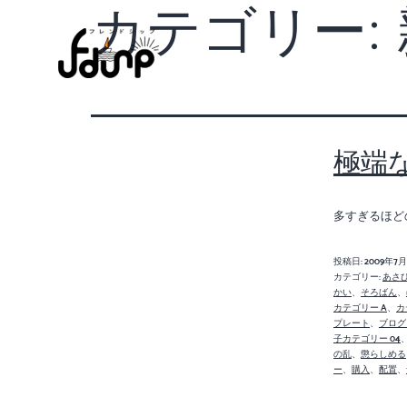
カテゴリー:
極端
多すぎるほど
投稿日:
2009年7
カテゴリー:
あさ
かい
、
そろばん
、
カテゴリー A
、
カ
プレート
、
ブログ
子カテゴリー 04
の乱
、
懲らしめる
ー
、
購入
、
配置
、