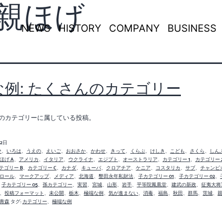
親ほげ
NEWS
HISTORY
COMPANY
BUSINESS
な例: たくさんのカテゴリー
のカテゴリーに属している投稿。
月2日
ひ
、
いろは
、
うえの
、
えいご
、
おおさか
、
かわせ
、
きって
、
くらぶ
、
けしき
、
こども
、
さくら
、
しん
ほげ A
、
アメリカ
、
イタリア
、
ウクライナ
、
エジプト
、
オーストラリア
、
カテゴリー 1
、
カテゴリー 
テゴリー B
、
カテゴリー C
、
カナダ
、
キューバ
、
クロアチア
、
ケニア
、
コスタリカ
、
サブ
、
チャンピ
ロール
、
マークアップ
、
メディア
、
北海道
、
墾田永年私財法
、
子カテゴリー 01
、
子カテゴリー 02
、
、
子カテゴリー 05
、
孫カテゴリー
、
実習
、
宮城
、
山形
、
岩手
、
平等院鳳凰堂
、
建武の新政
、
征夷大将
、
投稿フォーマット
、
未公開
、
栃木
、
極端な例
、
気が進まない
、
消毒
、
福島
、
秋田
、
群馬
、
茨城
、
青森
タグ:
カテゴリー
、
極端な例