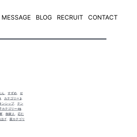
MESSAGE
BLOG
RECRUIT
CONTACT
ぶん
、
すずめ
、
せ
2
、
カテゴリー 3
、
オンシップ
、
テン
子カテゴリー 03
、
軍
、
御家人
、
応仁
親ほげ
、
親カテゴリ