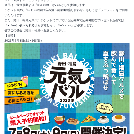
当日は、飲食事業より「le’a craft」がバルとして参加します。
チケット1枚で『レモンの漬け込み酒＆前菜3種盛り合わせ』もしくは『シーシャ』をご利用
いただけます。
また、野田・福島元気バルチケットについている応募券で応募可能なプレゼント企画では
「●〈en〉-食べられるよもぎ蒸し-」、「le’a craft」が参加します。
ぜひこの機会に野田・福島へお越しください。
【日時】
2023年7月8日(土)・9日(日)