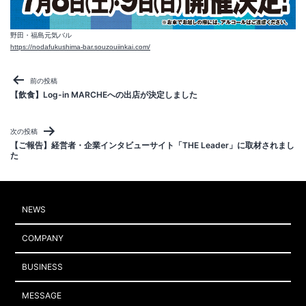
野田・福島元気バル
https://nodafukushima-bar.souzouiinkai.com/
投
前の投稿
稿
【飲食】Log-in MARCHEへの出店が決定しました
ナ
ビ
次の投稿
ゲ
【ご報告】経営者・企業インタビューサイト「THE Leader」に取材されまし
た
ー
シ
ョ
ン
NEWS
COMPANY
BUSINESS
MESSAGE