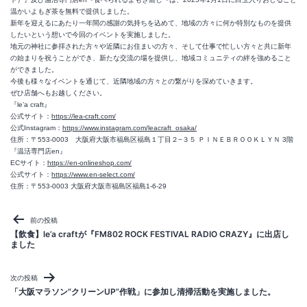
温かいよもぎ茶を無料で提供しました。
新年を迎えるにあたり一年間の感謝の気持ちを込めて、地域の方々に何か特別なものを提供
したいという想いで今回のイベントを実施しました。
地元の神社に参拝された方々や近隣にお住まいの方々、そして仕事で忙しい方々と共に新年
の始まりを祝うことができ、新たな交流の場を提供し、地域コミュニティの絆を強めること
ができました。
今後も様々なイベントを通じて、近隣地域の方々との繋がりを深めていきます。
ぜひ店舗へもお越しください。
『le’a craft』
公式サイト：
https://lea-craft.com/
公式Instagram：
https://www.instagram.com/leacraft_osaka/
住所：〒553-0003 大阪府大阪市福島区福島１丁目２−３５ ＰＩＮＥＢＲＯＯＫＬＹＮ 3階
『温活専門店en』
ECサイト：
https://en-onlineshop.com/
公式サイト：
https://www.en-select.com/
住所：〒553-0003 大阪府大阪市福島区福島1-6-29
投
前の投稿
稿
【飲食】le’a craftが『FM802 ROCK FESTIVAL RADIO CRAZY』に出店し
ました
ナ
ビ
次の投稿
ゲ
「大阪マラソン“クリーンUP”作戦」に参加し清掃活動を実施しました。
ー