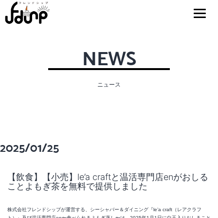
NEWS
ニュース
2025/01/25
【飲食】【小売】le’a craftと温活専門店enがおしる
ことよもぎ茶を無料で提供しました
株式会社フレンドシップが運営する、シーシャバー＆ダイニング『le’a craft（レアクラフ
ト）』及び温活専門店en〜食べられるよもぎ蒸し〜は、2025年1月1日に白玉入りおしること