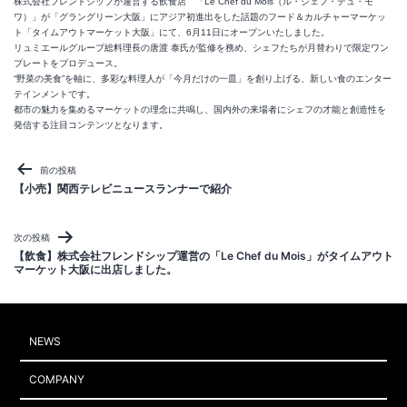
株式会社フレンドシップが運営する飲食店 「Le Chef du Mois（ル・シェフ・デュ・モ
ワ）」が「グラングリーン大阪」にアジア初進出をした話題のフード＆カルチャーマーケッ
ト「タイムアウトマーケット大阪」にて、6月11日にオープンいたしました。
リュミエールグループ総料理長の唐渡 泰氏が監修を務め、シェフたちが月替わりで限定ワン
プレートをプロデュース。
“野菜の美食”を軸に、多彩な料理人が「今月だけの一皿」を創り上げる、新しい食のエンター
テインメントです。
都市の魅力を集めるマーケットの理念に共鳴し、国内外の来場者にシェフの才能と創造性を
発信する注目コンテンツとなります。
投
前の投稿
稿
【小売】関西テレビニュースランナーで紹介
ナ
ビ
次の投稿
ゲ
【飲食】株式会社フレンドシップ運営の「Le Chef du Mois」がタイムアウト
マーケット大阪に出店しました。
ー
シ
ョ
ン
NEWS
COMPANY