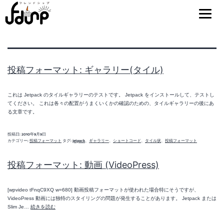
タグ:
jetpack
投稿フォーマット: ギャラリー(タイル)
これは Jetpack のタイルギャラリーのテストです。 Jetpack をインストールして、テストし
てください。 これは各々の配置がうまくいくかの確認のための、タイルギャラリーの後にあ
る文章です。
投稿日:
2010年9月9日
カテゴリー:
投稿フォーマット
タグ:
jetpack
、
ギャラリー
、
ショートコード
、
タイル状
、
投稿フォーマット
投稿フォーマット: 動画 (VideoPress)
[wpvideo tFnqC9XQ w=680] 動画投稿フォーマットが使われた場合特にそうですが、
VideoPress 動画には独特のスタイリングの問題が発生することがあります。 Jetpack または
投
Slim Je…
続きを読む
稿
フ