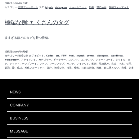
投稿日:
2010年6月2日
ォ
カテゴリー:
投稿フォーマット
タグ:
jetpack
、
videopress
、
ショートコード
、
動画
、
埋め込み
、
投稿フォーマット
ー
マ
極端な例: たくさんのタグ
ッ
ト:
動
画
多すぎるほどのタグを持つ投稿。
(VideoPress)
投稿日:
2009年6月1日
カテゴリー:
極端な例
タグ:
8ビット
、
Codex
、
css
、
FTW
、
html
、
jetpack
、
twitter
、
videopress
、
WordPress
、
wordpress.tv
、
アライメント
、
カテゴリー
、
ギャラリー
、
コメント
、
コンテンツ
、
ショートコード
、
タイトル
、
タ
グ
、
チャット
、
テンプレート
、
ファン
、
マークアップ
、
リンク
、
レイアウト
、
動画
、
埋め込み
、
失敗
、
字幕
、
引用
、
必読
、
愛
、
成功
、
投稿フォーマット
、
抜粋
、
極端な例
、
標準
、
母船
、
注目の画像
、
画像
、
目に見えない
、
自慢
、
記事
NEWS
COMPANY
BUSINESS
MESSAGE